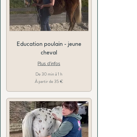
Education poulain - jeune
cheval
Plus d'infos
De 30 min à 1 h
À
À partir de 35 €
partir
de
35
euros