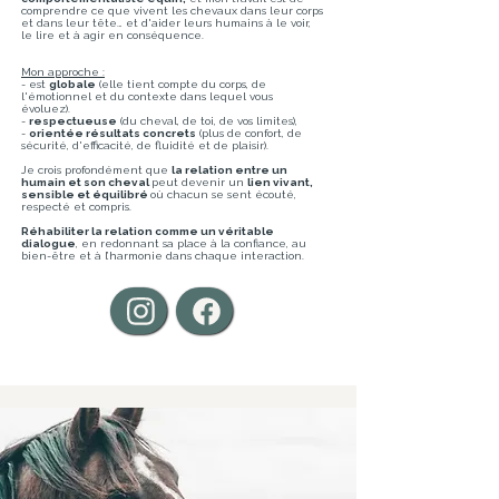
comprendre ce que vivent les chevaux dans leur corps
et dans leur tête… et d'aider leurs humains à le voir,
le lire et à agir en conséquence.
Mon approche :
- est
globale
(elle tient compte du corps, de
l'émotionnel et du contexte dans lequel vous
évoluez).
-
respectueuse
(du cheval, de toi, de vos limites),
-
orientée résultats concrets
(plus de confort, de
sécurité, d'efficacité, de fluidité et de plaisir).
Je crois profondément que
la relation entre un
humain et son cheval
peut devenir un
lien vivant,
sensible et équilibré
où chacun se sent écouté,
respecté et compris.
Réhabiliter la relation comme un véritable
dialogue
, en redonnant sa place à la confiance, au
bien-être et à l’harmonie dans chaque interaction.​​​