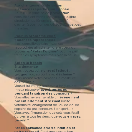
Aux changements de saison
4 séances réparties sur l'année
En MTC, le principe de
prévention
consiste à entretenir l’équilibre et la libre
circulation de l’énergie vitale (Qi) afin
d’éviter l’apparition des déséquilibres et des
maladies.
Pour un problème ciblé
3 séances rapprochées
Il est conseillé de faire 3 séances
rapprochées afin d'atteindre le coeur du
problème.
"Peler l'oignon"
pour ne pas
traiter les symptômes mais bien la cause.
Selon le besoin
​à la demande
Vous trouvez votre
cheval fatigué,
grognon
ou, au contraire,
déchaîné
?
Vous-même n’êtes pas dans la meilleure
des formes ?
Vous et lui voulez tenir sur la longueur et
mieux récupérer
avant, après ou
pendant la saison des concours
?
Vous allez vivre ensemble un
événement
potentiellement stressant
(visite
vétérinaire, changement de lieu de vie, de
copains de pré, concours, transport,...)
Vous avez l’impression que cela vous ferait
du bien à tous les deux, que
vous en avez
besoin
?
Faites confiance à votre intuition et
votre ressenti.
C'est que c'est le bon