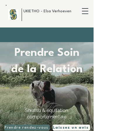
UKIETHO - Elsa Verhoeven
Prendre Soin
de la Relation
Shiatsu & équitation
comportementale
Prendre rendez-vous
Laissez un avis