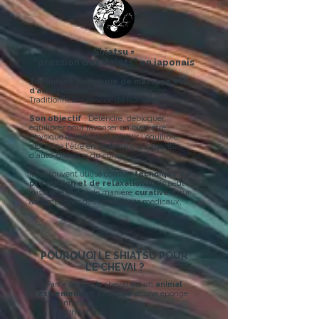
Shiatsu =
"pression des doigts" en japonais
Technique holistique de massage et
d’acupression
issue de la Médecine
Traditionnelle Chinoise (MTC).
Son objectif
: Détendre, débloquer,
équilibrer pour favoriser un b
ien-être
physique et mental et rétablir l'équilibre
global de l'être en soutenant la capacité
d'auto-guérison du corps.
Il est souvent utilisé comme
technique de
prévention et de relaxation
mais peut
aussi être utilisé de manière
curative
, pour
accompagner des traitements médicaux,
POURQUOI LE SHIATSU POUR
LE CHEVAl ?
1) Parce ce que le cheval est un
animal
extrêmement sensible
et une éponge
émotionnelle.
La vie domestique / sportive qu'on lui