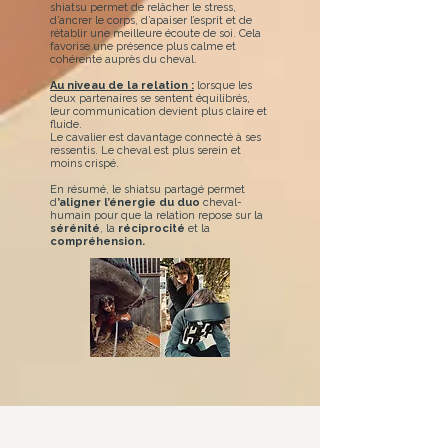
shiatsu permet de relâcher le stress,
d’ancrer le corps, d’apaiser l’esprit et de
rétablir une meilleure écoute de soi. Cela
favorise une présence plus calme et
cohérente auprès du cheval.
Au niveau de la relation :
lorsque les
deux partenaires se sentent équilibrés,
leur communication devient plus claire et
fluide.
Le cavalier est davantage connecté à ses
ressentis. Le cheval est plus serein et
moins crispé.
En résumé, le shiatsu partagé permet
d
’aligner l’énergie du duo
cheval-
humain pour que la relation repose sur la
sérénité
, la
réciprocité
et la
compréhension.