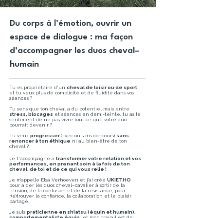
Du corps à l’émotion, ouvrir un
espace de dialogue : ma façon
d’accompagner les duos cheval–
humain
Tu es propriétaire d'un
cheval de loisir ou de sport
et tu veux plus de complicité et de fluidité dans vos
séances ?
Tu sens que ton cheval a du potentiel
mais entre
stress, blocages
et séances en demi-teinte, tu as le
sentiment de ne pas vivre tout ce que votre duo
pourrait devenir ?
Tu veux
progresser
(avec ou sans concours)
sans
renoncer à ton éthique
ni au bien-être de ton
cheval ?
Je t'accompagne à
transformer votre relation et vos
performances, en prenant soin à la fois de ton
cheval, de toi et de ce qui vous relie !
Je m’appelle Elsa Verhoeven et j’ai créé
UKIETHO
pour aider les duos cheval–cavalier à sortir de la
tension, de la confusion et de la résistance, pour
r(e)trouver la confiance, la collaboration et le plaisir
partagé.
Je suis
praticienne en shiatsu (équin et humain),
comportementaliste équin,
et mon travail est de