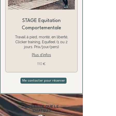
STAGE Equitation
Comportementale
Travail à pied, monté, en liberté,
Clicker training, Equifeel (1 ou 2
jours. Prix/jour/pers)
Plus d'infos
110
110 €
euros
Me contacter pour réserver
QU'EST-CE QUE LE
SHIATSU ?