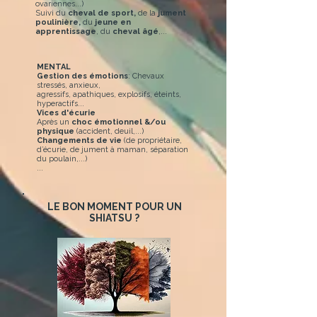
ovariennes...)
Suivi du
cheval de sport,
de la
jument
poulinière,
du
jeune en
apprentissage
, du
cheval âgé
,...
MENTAL
Gestion des émotions
: Chevaux
stressés, anxieux,
agressifs, apathiques, explosifs, éteints,
hyperactifs...
Vices d'écurie
Après un
choc émotionnel &/ou
physique
(accident, deuil,...)
Changements de vie
(de propriétaire,
d’écurie, de jument à maman, séparation
du poulain,...)
...
LE BON MOMENT POUR UN
SHIATSU ?