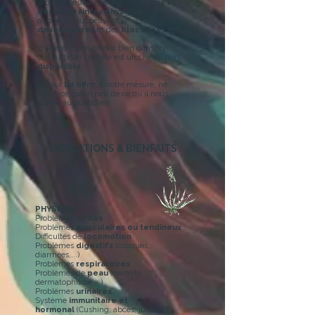
propose peut engendrer du
stress
et
des
contraintes physiques
au
quotidien qui peuvent provoquer des
déséquilibres
et des
blocages.
2) Parce qu'un cheval bien dans son
corps et dans sa tête est un cheval plus
disponible
.
3) Pour
lui offrir,
à notre mesure, ne
serait-ce qu’un peu de ce qu’il nous
donne au quotidien.
INDICATIONS & BIENFAITS
PHYSIQUE
Problèmes de
dos
Problèmes
musculaires ou tendineux
Difficultés de
locomotion
Problèmes
digestifs
(coliques,
diarrhées,...)
Problèmes
respiratoires
Problèmes de
peau
(dermite,
dermatophilose,...)
Problèmes
urinaires
Système
immunitaire et
hormonal
(Cushing, abcès, juments