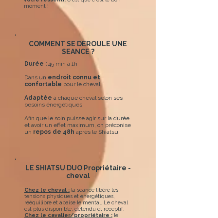
moment !
COMMENT SE DEROULE UNE
SEANCE ?
Durée :
45 min à 1h
Dans un
endroit connu et
confortable
pour le cheval
Adaptée
à chaque cheval selon ses
besoins énergétiques
Afin que le soin puisse agir sur la durée
et avoir un effet maximum, on préconise
un
repos de 48h
après le Shiatsu.
LE SHIATSU DUO Propriétaire -
cheval
Chez le cheval :
la séance libère les
tensions physiques et énergétiques,
rééquilibre et apaise le mental.
Le cheval
est plus disponible, détendu et réceptif.
Chez le cavalier/propriétaire :
le